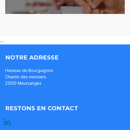
…
NOTRE ADRESSE
Hameau de Bourguignon
Chemin des merisiers
21200 Meursanges
RESTONS EN CONTACT